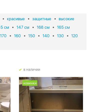
красивые
защитные
высокие
45 см
147 см
168 см
165 см
170
160
150
140
130
120
в наличии
новинки