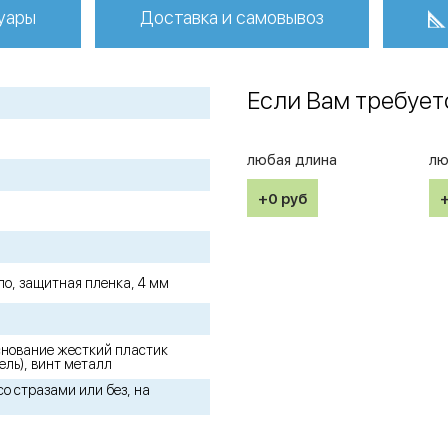
уары
Доставка и самовывоз
Если Вам требует
любая длина
лю
+0
руб
ло, защитная пленка, 4 мм
снование жесткий пластик
ель), винт металл
о стразами или без, на