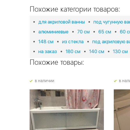
Похожие категории товаров:
для акриловой ванны
под чугунную ва
алюминиевые
70 см
65 см
60 
148 см
из стекла
под акриловую в
на заказ
180 см
140 см
130 см
Похожие товары:
в наличии
в нал