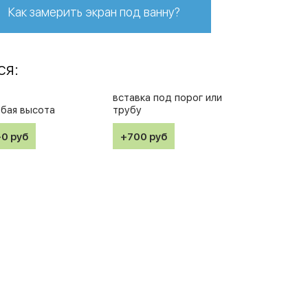
Как замерить экран под ванну?
ся:
вставка под порог или
бая высота
трубу
+0
руб
+700
руб