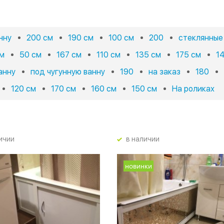
нну
200 см
190 см
100 см
200
стеклянные
см
50 см
167 см
110 см
135 см
175 см
1
анну
под чугунную ванну
190
на заказ
180
120 см
170 см
160 см
150 см
На роликах
ичии
в наличии
новинки