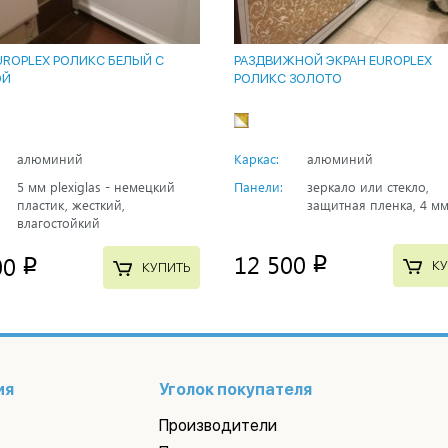
UROPLEX РОЛИКС БЕЛЫЙ С
РАЗДВИЖНОЙ ЭКРАН EUROPLEX
ОЙ
РОЛИКС ЗОЛОТО
алюминий
Каркас:
алюминий
5 мм plexiglas - немецкий
Панели:
зеркало или стекло,
пластик, жесткий,
защитная пленка, 4 м
влагостойкий
12 500
00
p
p
КУ
КУПИТЬ
ия
Уголок покупателя
Производители