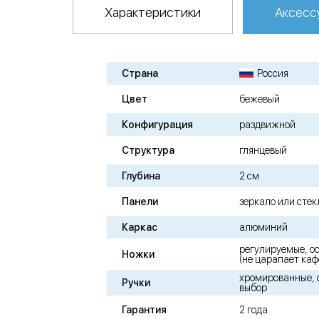
Характеристики
Аксесс
Страна
Россия
Цвет
бежевый
Конфигурация
раздвижной
Структура
глянцевый
Глубина
2 см
Панели
зеркало или стек
Каркас
алюминий
регулируемые, о
Ножки
(не царапает каф
хромированные, с
Ручки
выбор
Гарантия
2 года