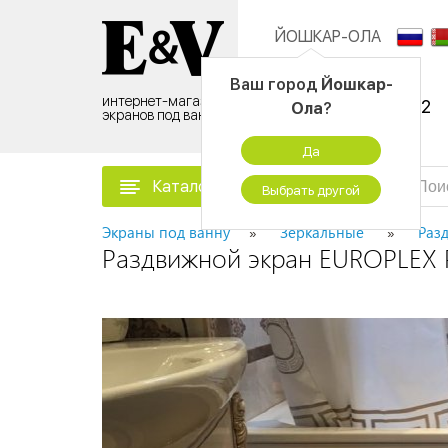
ЙОШКАР-ОЛА
Контактный центр:
Ваш город
Йошкар-
интернет-магазин
8 (495) 500-96-52
Ола
?
экранов под ванну
временно не работаем
Да
Каталог товаров
Выбрать другой
Экраны под ванну
Зеркальные
Раз
Раздвижной экран EUROPLEX Р