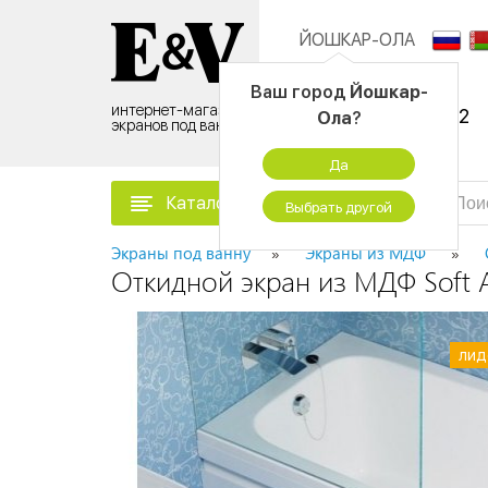
ЙОШКАР-ОЛА
Контактный центр:
Ваш город
Йошкар-
интернет-магазин
8 (495) 500-96-52
Ола
?
экранов под ванну
временно не работаем
Да
Каталог товаров
Выбрать другой
Экраны под ванну
Экраны из МДФ
Откидной экран из МДФ Soft A
лид
лид
лид
лид
лид
лид