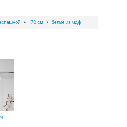
аспашной
170 см
белые из мдф
СМ