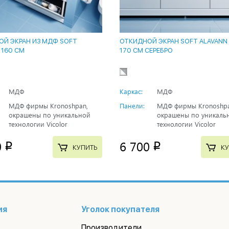
Й ЭКРАН ИЗ МДФ SOFT
ОТКИДНОЙ ЭКРАН SOFT ALAVANN
 160 СМ
170 СМ СЕРЕБРО
МДФ
Каркас:
МДФ
МДФ фирмы Kronoshpan,
Панели:
МДФ фирмы Kronoshpa
окрашены по уникальной
окрашены по уникаль
технологии Vicolor
технологии Vicolor
0
6 700
p
p
КУПИТЬ
КУ
ия
Уголок покупателя
Производители