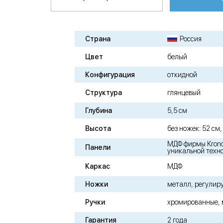
Страна
Россия
Цвет
белый
Конфигурация
откидной
Структура
глянцевый
Глубина
5,5 см
Высота
без ножек: 52 см
МДФ фирмы Krono
Панели
уникальной техно
Каркас
МДФ
Ножки
металл, регулир
Ручки
хромированные,
Гарантия
2 года