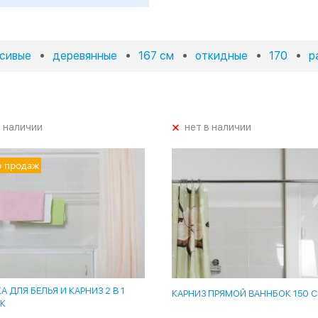
сивые
деревянные
167 см
откидные
170
р
+
в наличии
нет в наличии
р продаж
 ДЛЯ БЕЛЬЯ И КАРНИЗ 2 В 1
КАРНИЗ ПРЯМОЙ ВАННБОК 150 
К