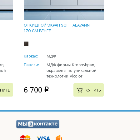
ОТКИДНОЙ ЭКРАН SOFT ALAVANN
170 СМ ВЕНГЕ
Каркас:
МДФ
n,
Панели:
МДФ фирмы Kronoshpan,
ной
окрашены по уникальной
технологии Vicolor
6 700
p
ПИТЬ
КУПИТЬ