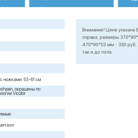
Внимание! Цена указана Б
справа, размеры 370*90*5
470*90*53 мм - 330 руб.
так и до пола.
, с ножками: 53-61 см
shpan, окрашены по
логии Vicolor
уемые
 металл