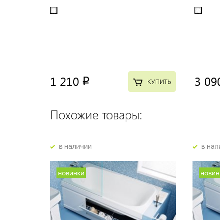
1 210
3 09
p
КУПИТЬ
Похожие товары:
в наличии
в нал
новинки
новин