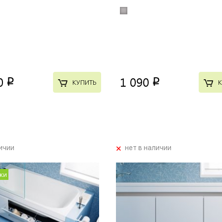
0
1 090
p
p
КУПИТЬ
К
+
ичии
нет в наличии
ки